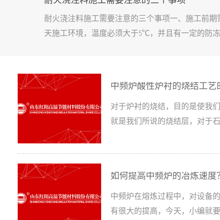
耐火浇注料施工需要注意的三个事项
耐火浇注料施工需要注意的三个事项一、施工前期
天施工环境，温度必须大于5℃，并且有一定的防
混料，严禁人工搅拌。3、锚固件必须加膨胀冒或
料混合使用。二、施工前的准备及其严格检查内容
理干净;施工机具、设备完好；锚固件材质、尺寸
中频炉酸性炉衬的烧结工艺
预防
对于炉衬的烧结，目的是使我们
就是我们所说的烧结层，对于
水，它存在的目的就是为了防
损害。1. 感温线的作用在进
内温度，我们事先会在底部，中
如何提高中频炉的冶炼速度
中频炉在熔炼过程中，对设备
有很大的提高，今天，小编就