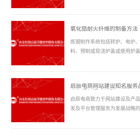
方法。① 中频炉冶炼选用优质
废钢中不仅S、P含量要低，而且
多采用好的废钢(***是本组的
氧化锆耐火纤维的制备方法
炼钢制作系统包括转炉、电炉
料、预制或现浇炉盖或使用炉
中，损毁时一般采用耐火喷涂
焰喷涂和溅渣护炉的方法等。
万次以上；炉外精炼炉种类较多
启辰电商网站建设知名服务
度传播与深度体验
启辰电商致力于网站建设及产品
发及平台管理服务为发展战略的
整合营销、平台管理、虚拟主机
计）多领域开发等方面都积累