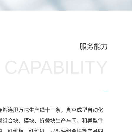
服务能力
 CAPABILITY
连熔连甩万吨生产线十三条，真空成型自动化
毯组合块、模块、折叠块生产车间、和异型件
毯、纤维板、纤维纸、异型件组合块等产品四