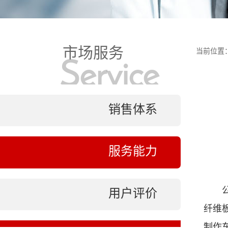
市场服务
当前位置
Service
销售体系
Market
服务能力
用户评价
纤维
制作