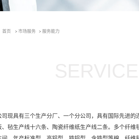
：
首页
>
市场服务
>
服务能力
SERVICE
公司现具有三个生产分厂、一个分公司，具有国际先进的
板、毡生产线十六条、陶瓷纤维纸生产线二条。多个纤维
车间。年产标准型、高铝型、锆铝型、含锆型等棉、纤维