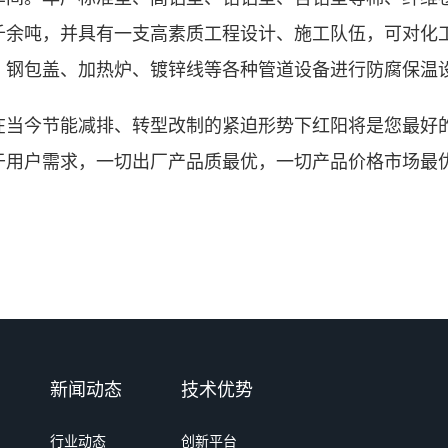
千余吨，并具有一支高素质工程设计、施工队伍，可对化
、钢包盖、加热炉、镀锌线等各种管道设备进行防腐保温
在当今节能减排、转型改制的紧迫形势下红阳将是您最好
于用户需求，一切出厂产品质最优，一切产品价格市场最
新闻动态
技术优势
行业动态
创新平台