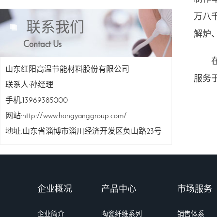
万八
联系我们
解炉
Contact Us
山东红阳高温节能材料股份有限公司
服务
联系人:孙经理
手机:13969385000
网站:http://www.hongyanggroup.com/
地址:山东省淄博市淄川经济开发区奂山路23号
企业概况
产品中心
市场服务
企业简介
陶瓷纤维系列
销售体系