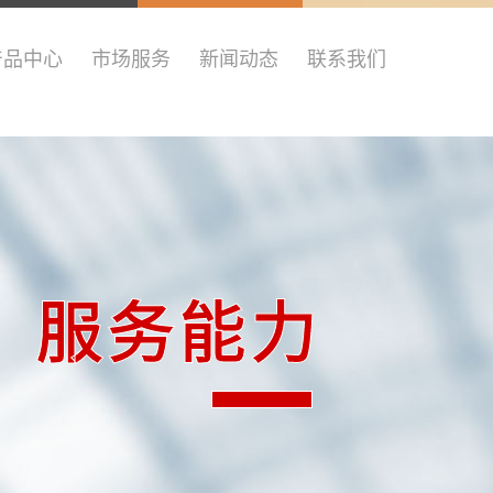
产品中心
市场服务
新闻动态
联系我们
服务能力