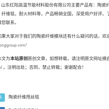
山东红阳高温节能材料股份有限公司主要产品有：
陶瓷
，
纤维毯
，
耐火材料
等，产品畅销全国，深受用户好评。
跟您联系。
如果大家对于我们的
陶瓷纤维模块
还有什么疑问的话，欢
anggroup.com/
本文为
本站原创
原创文章，如想转载，请注明原文网址摘
l
，注明出处；否则，禁止转载；谢谢配合！
陶瓷纤维甩丝毯
篇