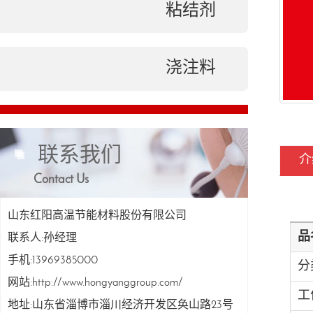
粘结剂
浇注料
联系我们
介
Contact Us
山东红阳高温节能材料股份有限公司
品
联系人:孙经理
手机:13969385000
分
网站:http://www.hongyanggroup.com/
工
地址:山东省淄博市淄川经济开发区奂山路23号