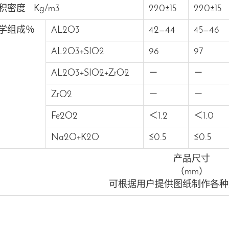
积密度 Kg/m3
220±15
220±15
学组成％
AL2O3
42—44
45—46
AL2O3+SIO2
96
97
AL2O3+SIO2+ZrO2
－
－
ZrO2
－
－
Fe2O2
＜1.2
＜1.0
Na2O+K2O
≤0.5
≤0.5
产品尺寸
（mm）
可根据用户提供图纸制作各种